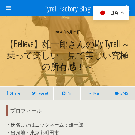
Tyrell Factory Blog
JA
2026年5月21日
【believe】雄一郎さんのMy Tyrell ～
乗って楽しい、見て美しい究極
の所有感！～
Share
Tweet
Pin
Mail
SMS
プロフィール
・氏名またはニックネーム：雄一郎
・出身地：東京都町田市