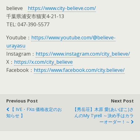
believe
https://www.city-believe.com/
千葉県浦安市猫実4-21-13
TEL: 047-390-5577
Youtube：
https://www.youtube.com/@believe-
urayasu
Instagram：
https://www.instagram.com/city_believe/
X：
https://x.com/city_believe
Facebook：
https://www.facebook.com/city.believe/
Previous Post
Next Post
【 IVE・FXα 価格改定のお
【秀岳荘】木原 愛(あいぽこ)さ
知らせ 】
んのMy Tyrell ～決め手はカラ
ーオーダー！～