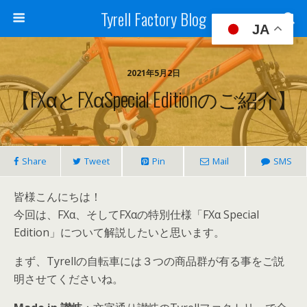
Tyrell Factory Blog
JA
2021年5月2日
【FXαとFXαSpecial Editionのご紹介】
Share
Tweet
Pin
Mail
SMS
皆様こんにちは！
今回は、FXα、そしてFXαの特別仕様「FXα Special
Edition」について解説したいと思います。
まず、Tyrellの自転車には３つの商品群が有る事をご説
明させてくださいね。